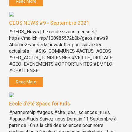
Read More
GEOS NEWS #9 - Septembre 2021
#GEOS_News | Le rendez-vous mensuel !
https://mailchi.mp/108985572b0b/geos-news9
Abonnez-vous à la newsletter pour suivre les
actualités ! #SIG_COMMUNES #ACTUS_AGEOS
#GEO_ACTUS_TUNISIENNES #VEILLE_DIGITALE
#GEO_EVENEMENTS #OPPORTUNITES #EMPLOI
#CHALLENGE
Read More
Ecole d'été Space for Kids
#partnership #ageos #cite_des_sciences_tunis
#space #kids Suivez-nous Demain 11 Septembre à
partir de 10h à la cité des sciences pour notre
participation a l’ecole d’eté pour un workshop « Les