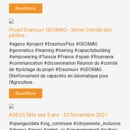
Read More
Projet Eramus+ GEOMAG - 3ème Comité des
pilotes...
#ageos #project #ErasmusPlus #GEOMAG
#geomatics #learning #training #capacitybuilding
#empowering #Tunisia #France #spain #Roumania
#communication #dissemination Réunion du #comité
de #pilotage du projet #Erasmus+ #GEOMAG
(Renforcement de capacités en Géomatique pour
l'Agriculture...
Read More
AGEOS fête ses 5 ans - 03 Novembre 2021
#opengeodata #sig_commune #citoyennete_inclusive
#drones #geoai #adapt_cc #environnement #culture