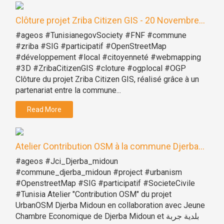
Clôture projet Zriba Citizen GIS - 20 Novembre...
#ageos #TunisianegovSociety #FNF #commune
#zriba #SIG #participatif #OpenStreetMap
#développement #local #citoyenneté #webmapping
#3D #ZribaCitizenGIS #cloture #ogplocal #OGP
Clôture du projet Zriba Citizen GIS, réalisé grâce à un
partenariat entre la commune...
Read More
Atelier Contribution OSM à la commune Djerba...
#ageos #Jci_Djerba_midoun
#commune_djerba_midoun #project #urbanism
#OpenstreetMap #SIG #participatif #SocieteCivile
#Tunisia Atelier "Contribution OSM" du projet
UrbanOSM Djerba Midoun en collaboration avec Jeune
Chambre Economique de Djerba Midoun et بلدية جربة