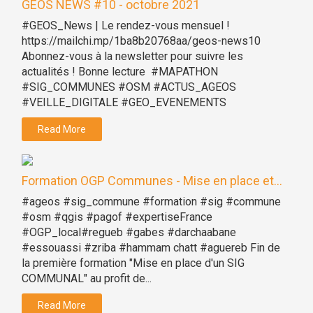
GEOS NEWS #10 - octobre 2021
#GEOS_News | Le rendez-vous mensuel !
https://mailchi.mp/1ba8b20768aa/geos-news10
Abonnez-vous à la newsletter pour suivre les
actualités ! Bonne lecture #MAPATHON
#SIG_COMMUNES #OSM #ACTUS_AGEOS
#VEILLE_DIGITALE #GEO_EVENEMENTS
Read More
Formation OGP Communes - Mise en place et...
#ageos #sig_commune #formation #sig #commune
#osm #qgis #pagof #expertiseFrance
#OGP_local#regueb #gabes #darchaabane
#essouassi #zriba #hammam chatt #aguereb Fin de
la première formation "Mise en place d'un SIG
COMMUNAL" au profit de...
Read More