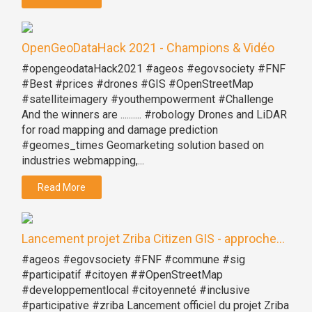
OpenGeoDataHack 2021 - Champions & Vidéo
#opengeodataHack2021 #ageos #egovsociety #FNF
#Best #prices #drones #GIS #OpenStreetMap
#satelliteimagery #youthempowerment #Challenge
And the winners are .......... #robology Drones and LiDAR
for road mapping and damage prediction
#geomes_times Geomarketing solution based on
industries webmapping,...
Read More
Lancement projet Zriba Citizen GIS - approche...
#ageos #egovsociety #FNF #commune #sig
#participatif #citoyen ##OpenStreetMap
#developpementlocal #citoyenneté #inclusive
#participative #zriba Lancement officiel du projet Zriba