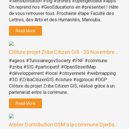
#sensibilisation #sig #drones #opengeodata #apps
On reprend nos #GeoEducations en #présentiel ! Hâte
de vous retrouver tous. Prochaine étape Faculté des
Lettres, des Arts et des Humanités, Manouba...
Read More
Clôture projet Zriba Citizen GIS - 20 Novembre...
#ageos #TunisianegovSociety #FNF #commune
#zriba #SIG #participatif #OpenStreetMap
#développement #local #citoyenneté #webmapping
#3D #ZribaCitizenGIS #cloture #ogplocal #OGP
Clôture du projet Zriba Citizen GIS, réalisé grâce à un
partenariat entre la commune...
Read More
Atelier Contribution OSM à la commune Djerba...