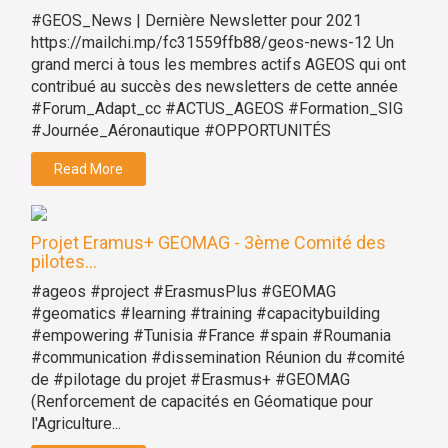
#GEOS_News | Dernière Newsletter pour 2021
https://mailchi.mp/fc31559ffb88/geos-news-12 Un
grand merci à tous les membres actifs AGEOS qui ont
contribué au succès des newsletters de cette année
#Forum_Adapt_cc #ACTUS_AGEOS #Formation_SIG
#Journée_Aéronautique #OPPORTUNITÉS
Read More
Projet Eramus+ GEOMAG - 3ème Comité des
pilotes...
#ageos #project #ErasmusPlus #GEOMAG
#geomatics #learning #training #capacitybuilding
#empowering #Tunisia #France #spain #Roumania
#communication #dissemination Réunion du #comité
de #pilotage du projet #Erasmus+ #GEOMAG
(Renforcement de capacités en Géomatique pour
l'Agriculture...