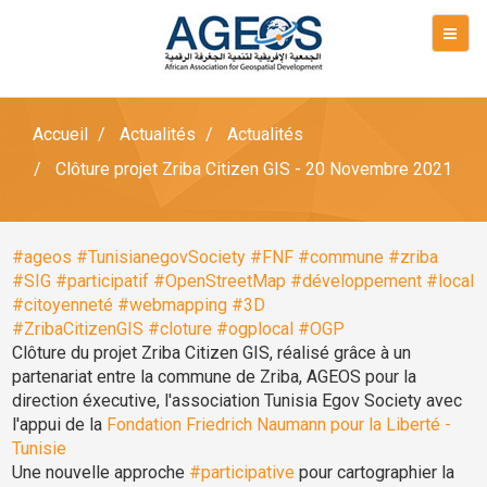
Accueil
Actualités
Actualités
Clôture projet Zriba Citizen GIS - 20 Novembre 2021
#ageos
#TunisianegovSociety
#FNF
#commune
#zriba
#SIG
#participatif
#OpenStreetMap
#développement
#local
#citoyenneté
#webmapping
#3D
#ZribaCitizenGIS
#cloture
#ogplocal
#OGP
Clôture du projet Zriba Citizen GIS, réalisé grâce à un
partenariat entre la commune de Zriba, AGEOS pour la
direction éxecutive, l'association Tunisia Egov Society avec
l'appui de la
Fondation Friedrich Naumann pour la Liberté -
Tunisie
Une nouvelle approche
#participative
pour cartographier la