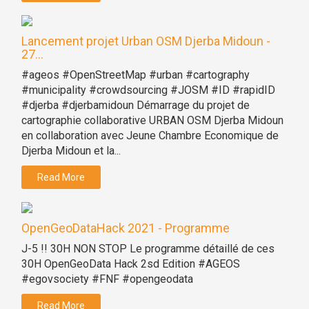
Lancement projet Urban OSM Djerba Midoun -
27...
#ageos #OpenStreetMap #urban #cartography
#municipality #crowdsourcing #JOSM #ID #rapidID
#djerba #djerbamidoun Démarrage du projet de
cartographie collaborative URBAN OSM Djerba Midoun
en collaboration avec Jeune Chambre Economique de
Djerba Midoun et la...
Read More
OpenGeoDataHack 2021 - Programme
J-5 !! 30H NON STOP Le programme détaillé de ces
30H OpenGeoData Hack 2sd Edition #AGEOS
#egovsociety #FNF #opengeodata
Read More