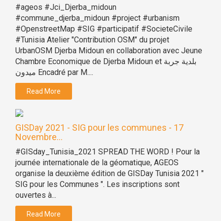
#ageos #Jci_Djerba_midoun
#commune_djerba_midoun #project #urbanism
#OpenstreetMap #SIG #participatif #SocieteCivile
#Tunisia Atelier "Contribution OSM" du projet
UrbanOSM Djerba Midoun en collaboration avec Jeune
Chambre Economique de Djerba Midoun et بلدية جربة
ميدون Encadré par M....
Read More
GISDay 2021 - SIG pour les communes - 17
Novembre...
#GISday_Tunisia_2021 SPREAD THE WORD ! Pour la
journée internationale de la géomatique, AGEOS
organise la deuxième édition de GISDay Tunisia 2021 "
SIG pour les Communes ". Les inscriptions sont
ouvertes à...
Read More