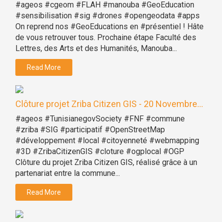
#ageos #cgeom #FLAH #manouba #GeoEducation
#sensibilisation #sig #drones #opengeodata #apps
On reprend nos #GeoEducations en #présentiel ! Hâte
de vous retrouver tous. Prochaine étape Faculté des
Lettres, des Arts et des Humanités, Manouba...
Read More
Clôture projet Zriba Citizen GIS - 20 Novembre...
#ageos #TunisianegovSociety #FNF #commune
#zriba #SIG #participatif #OpenStreetMap
#développement #local #citoyenneté #webmapping
#3D #ZribaCitizenGIS #cloture #ogplocal #OGP
Clôture du projet Zriba Citizen GIS, réalisé grâce à un
partenariat entre la commune...
Read More