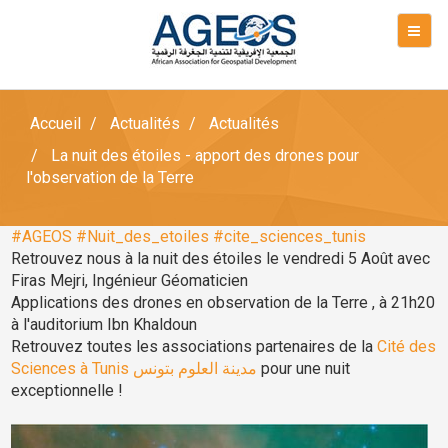
Accueil
Actualités
Actualités
La nuit des étoiles - apport des drones pour
l'observation de la Terre
#AGEOS
#Nuit_des_etoiles
#cite_sciences_tunis
Retrouvez nous à la nuit des étoiles le vendredi 5 Août avec
Firas Mejri, Ingénieur Géomaticien
Applications des drones en observation de la Terre , à 21h20
à l'auditorium Ibn Khaldoun
Retrouvez toutes les associations partenaires de la
Cité des
Sciences à Tunis مدينة العلوم بتونس
pour une nuit
exceptionnelle !