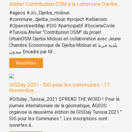
Atelier Contribution OSM à la commune Djerba...
#ageos #Jci_Djerba_midoun
#commune_djerba_midoun #project #urbanism
#OpenstreetMap #SIG #participatif #SocieteCivile
#Tunisia Atelier "Contribution OSM" du projet
UrbanOSM Djerba Midoun en collaboration avec Jeune
Chambre Economique de Djerba Midoun et بلدية جربة
ميدون Encadré par M....
Read More
GISDay 2021 - SIG pour les communes - 17
Novembre...
#GISday_Tunisia_2021 SPREAD THE WORD ! Pour la
journée internationale de la géomatique, AGEOS
organise la deuxième édition de GISDay Tunisia 2021 "
SIG pour les Communes ". Les inscriptions sont
ouvertes à...