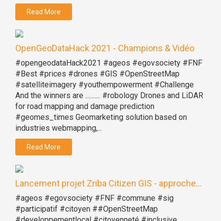
Read More
OpenGeoDataHack 2021 - Champions & Vidéo
#opengeodataHack2021 #ageos #egovsociety #FNF
#Best #prices #drones #GIS #OpenStreetMap
#satelliteimagery #youthempowerment #Challenge
And the winners are .......... #robology Drones and LiDAR
for road mapping and damage prediction
#geomes_times Geomarketing solution based on
industries webmapping,...
Read More
Lancement projet Zriba Citizen GIS - approche...
#ageos #egovsociety #FNF #commune #sig
#participatif #citoyen ##OpenStreetMap
#developpementlocal #citoyenneté #inclusive