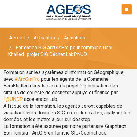
Accueil
Actualités
Actualités
Formation SIG ArcGisPro pour commune Beni
Khalled- projet SIG Déchet LabPNUD
Formation sur les systèmes d'information Géographique
avec
#ArcGisPro
pour les agents de la Commune
BeniKhalled dans le cadre du projet "Optimisation des
circuits de collecte de déchets" appuyé et financé par
l'@UNDP
accelerator Lab.
A l'issue de la formation, les agents seront capables de
visualiser leurs données SIG, créer des cartes, analyser les
données et les mettre à jour sur desktop.
La formation a été assurée par notre partenaire Graphtech
Esri Tunisia - ArcGIS en Tunisie SIG/Geomatique.