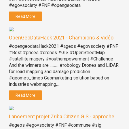
#egovsociety #FNF #opengeodata
Read More
OpenGeoDataHack 2021 - Champions & Vidéo
#opengeodataHack2021 #ageos #egovsociety #FNF
#Best #prices #drones #GIS #OpenStreetMap
#satelliteimagery #youthempowerment #Challenge
And the winners are .......... #robology Drones and LiDAR
for road mapping and damage prediction
#geomes_times Geomarketing solution based on
industries webmapping,...
Read More
Lancement projet Zriba Citizen GIS - approche...
#ageos #egovsociety #FNF #commune #sig