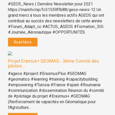
#GEOS_News | Dernière Newsletter pour 2021
https://mailchi.mp/fc31559ffb88/geos-news-12 Un
grand merci à tous les membres actifs AGEOS qui ont
contribué au succès des newsletters de cette année
#Forum_Adapt_cc #ACTUS_AGEOS #Formation_SIG
#Journée_Aéronautique #OPPORTUNITÉS
Read More
Projet Eramus+ GEOMAG - 3ème Comité des
pilotes...
#ageos #project #ErasmusPlus #GEOMAG
#geomatics #learning #training #capacitybuilding
#empowering #Tunisia #France #spain #Roumania
#communication #dissemination Réunion du #comité
de #pilotage du projet #Erasmus+ #GEOMAG
(Renforcement de capacités en Géomatique pour
l'Agriculture...