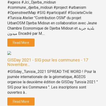
#ageos #Jci_Djerba_midoun
#commune_djerba_midoun #project #urbanism
#OpenstreetMap #SIG #participatif #SocieteCivile
#Tunisia Atelier "Contribution OSM" du projet
UrbanOSM Djerba Midoun en collaboration avec Jeune
Chambre Economique de Djerba Midoun et بلدية جربة
ميدون Encadré par M....
Read More
GISDay 2021 - SIG pour les communes - 17
Novembre...
#GISday_Tunisia_2021 SPREAD THE WORD ! Pour la
journée internationale de la géomatique, AGEOS
organise la deuxième édition de GISDay Tunisia 2021 "
SIG pour les Communes ". Les inscriptions sont
ouvertes à...
Read More