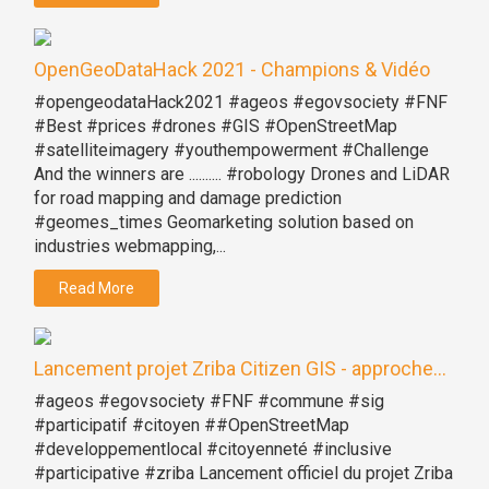
OpenGeoDataHack 2021 - Champions & Vidéo
#opengeodataHack2021 #ageos #egovsociety #FNF
#Best #prices #drones #GIS #OpenStreetMap
#satelliteimagery #youthempowerment #Challenge
And the winners are .......... #robology Drones and LiDAR
for road mapping and damage prediction
#geomes_times Geomarketing solution based on
industries webmapping,...
Read More
Lancement projet Zriba Citizen GIS - approche...
#ageos #egovsociety #FNF #commune #sig
#participatif #citoyen ##OpenStreetMap
#developpementlocal #citoyenneté #inclusive
#participative #zriba Lancement officiel du projet Zriba