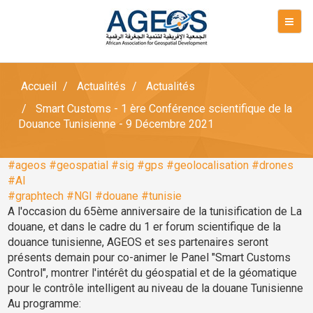
Accueil
Actualités
Actualités
Smart Customs - 1 ère Conférence scientifique de la
Douance Tunisienne - 9 Décembre 2021
#ageos
#geospatial
#sig
#gps
#geolocalisation
#drones
#AI
#graphtech
#NGI
#douane
#tunisie
A l'occasion du 65ème anniversaire de la tunisification de La
douane, et dans le cadre du 1 er forum scientifique de la
douance tunisienne, AGEOS et ses partenaires seront
présents demain pour co-animer le Panel "Smart Customs
Control", montrer l'intérêt du géospatial et de la géomatique
pour le contrôle intelligent au niveau de la douane Tunisienne
Au programme: