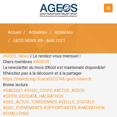
Accueil
Actualités
Actualités
GEOS NEWS #8 - Août 2021
#GEOS_News
| Le rendez-vous mensuel !
Chers membres
#AGEOS
La newsletter du mois d'Août est maintenant disponible!
N'hésitez pas à la découvrir et à la partager
https://mailchi.mp/5caca0325744/geos-news-8
Bonne lecture
#SAG2021
#SHOC_COVID
#ACTUS_AGEOS
#OPEN_GEODATA_HACKATHON
#GEO_ACTUS_TUNISIENNES
#VEILLE_DIGITALE
#GEO_EVENEMENTS
#OPPORTUNITES
#HACKATHON
#CHALLENGE