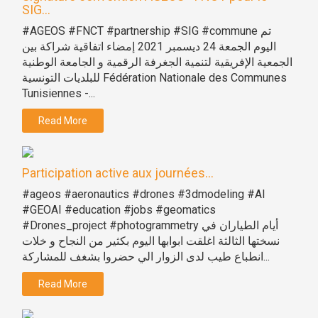
SIG...
#AGEOS #FNCT #partnership #SIG #commune تم
اليوم الجمعة 24 ديسمبر 2021 إمضاء اتفاقية شراكة بين
الجمعية الإفريقية لتنمية الجغرفة الرقمية و الجامعة الوطنية
للبلديات التونسية Fédération Nationale des Communes
Tunisiennes -...
Read More
Participation active aux journées...
#ageos #aeronautics #drones #3dmodeling #AI
#GEOAI #education #jobs #geomatics
#Drones_project #photogrammetry أيام الطياران في
نسختها الثالثة اغلقت ابوابها اليوم بكثير من النجاح و خلات
انطباع طيب لدى الزوار الي حضروا بشغف للمشاركة...
Read More