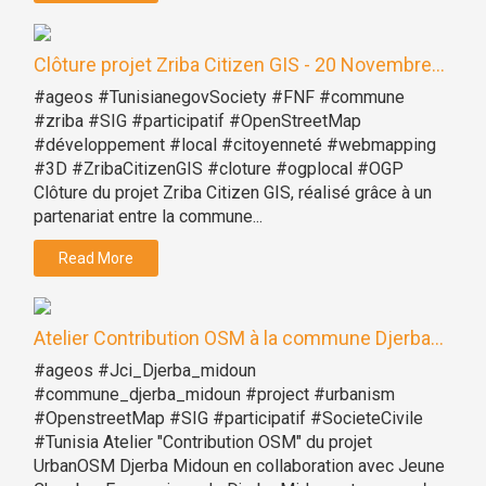
Clôture projet Zriba Citizen GIS - 20 Novembre...
#ageos #TunisianegovSociety #FNF #commune
#zriba #SIG #participatif #OpenStreetMap
#développement #local #citoyenneté #webmapping
#3D #ZribaCitizenGIS #cloture #ogplocal #OGP
Clôture du projet Zriba Citizen GIS, réalisé grâce à un
partenariat entre la commune...
Read More
Atelier Contribution OSM à la commune Djerba...
#ageos #Jci_Djerba_midoun
#commune_djerba_midoun #project #urbanism
#OpenstreetMap #SIG #participatif #SocieteCivile
#Tunisia Atelier "Contribution OSM" du projet
UrbanOSM Djerba Midoun en collaboration avec Jeune