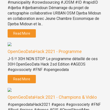
#municipality #crowdsourcing #JOSM #ID #rapidID
#djerba #djerbamidoun Démarrage du projet de
cartographie collaborative URBAN OSM Djerba Midoun
en collaboration avec Jeune Chambre Economique de
Djerba Midoun et la...
Read More
OpenGeoDataHack 2021 - Programme
J-5 !! 30H NON STOP Le programme détaillé de ces
30H OpenGeoData Hack 2sd Edition #AGEOS
#egovsociety #FNF #opengeodata
Read More
OpenGeoDataHack 2021 - Champions & Vidéo
#opengeodataHack2021 #ageos #egovsociety #FNF
#Best #prices #drones #GIS #OpenStreetMap