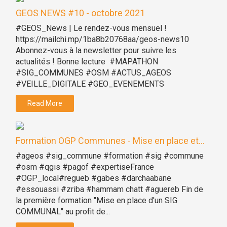
GEOS NEWS #10 - octobre 2021
#GEOS_News | Le rendez-vous mensuel !
https://mailchi.mp/1ba8b20768aa/geos-news10
Abonnez-vous à la newsletter pour suivre les
actualités ! Bonne lecture #MAPATHON
#SIG_COMMUNES #OSM #ACTUS_AGEOS
#VEILLE_DIGITALE #GEO_EVENEMENTS
Read More
Formation OGP Communes - Mise en place et...
#ageos #sig_commune #formation #sig #commune
#osm #qgis #pagof #expertiseFrance
#OGP_local#regueb #gabes #darchaabane
#essouassi #zriba #hammam chatt #aguereb Fin de
la première formation "Mise en place d'un SIG
COMMUNAL" au profit de...