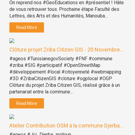
On reprend nos #GeoEducations en #présentiel ! Hâte
de vous retrouver tous. Prochaine étape Faculté des
Lettres, des Arts et des Humanités, Manouba...
Read More
Clôture projet Zriba Citizen GIS - 20 Novembre...
#ageos #TunisianegovSociety #FNF #commune
#zriba #SIG #participatif #OpenStreetMap
#développement #local #citoyenneté #webmapping
#3D #ZribaCitizenGIS #cloture #ogplocal #OGP
Clôture du projet Zriba Citizen GIS, réalisé grâce à un
partenariat entre la commune...
Read More
Atelier Contribution OSM à la commune Djerba...
#ageos #Jci_Djerba_midoun