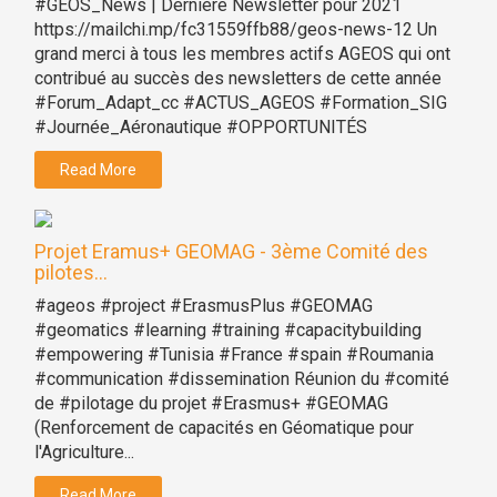
#GEOS_News | Dernière Newsletter pour 2021
https://mailchi.mp/fc31559ffb88/geos-news-12 Un
grand merci à tous les membres actifs AGEOS qui ont
contribué au succès des newsletters de cette année
#Forum_Adapt_cc #ACTUS_AGEOS #Formation_SIG
#Journée_Aéronautique #OPPORTUNITÉS
Read More
Projet Eramus+ GEOMAG - 3ème Comité des
pilotes...
#ageos #project #ErasmusPlus #GEOMAG
#geomatics #learning #training #capacitybuilding
#empowering #Tunisia #France #spain #Roumania
#communication #dissemination Réunion du #comité
de #pilotage du projet #Erasmus+ #GEOMAG
(Renforcement de capacités en Géomatique pour
l'Agriculture...
Read More