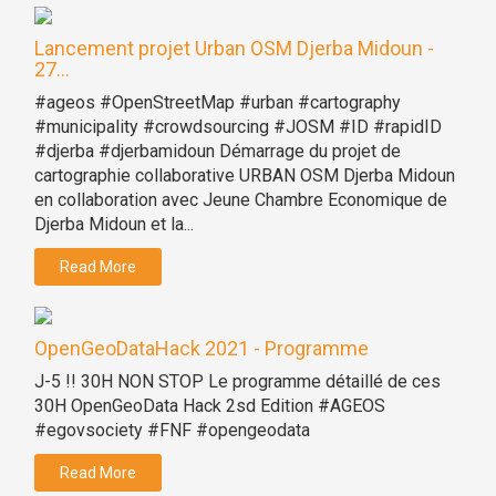
Lancement projet Urban OSM Djerba Midoun -
27...
#ageos #OpenStreetMap #urban #cartography
#municipality #crowdsourcing #JOSM #ID #rapidID
#djerba #djerbamidoun Démarrage du projet de
cartographie collaborative URBAN OSM Djerba Midoun
en collaboration avec Jeune Chambre Economique de
Djerba Midoun et la...
Read More
OpenGeoDataHack 2021 - Programme
J-5 !! 30H NON STOP Le programme détaillé de ces
30H OpenGeoData Hack 2sd Edition #AGEOS
#egovsociety #FNF #opengeodata
Read More