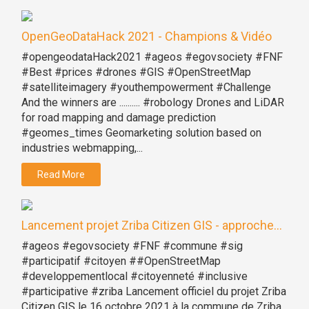
OpenGeoDataHack 2021 - Champions & Vidéo
#opengeodataHack2021 #ageos #egovsociety #FNF
#Best #prices #drones #GIS #OpenStreetMap
#satelliteimagery #youthempowerment #Challenge
And the winners are .......... #robology Drones and LiDAR
for road mapping and damage prediction
#geomes_times Geomarketing solution based on
industries webmapping,...
Read More
Lancement projet Zriba Citizen GIS - approche...
#ageos #egovsociety #FNF #commune #sig
#participatif #citoyen ##OpenStreetMap
#developpementlocal #citoyenneté #inclusive
#participative #zriba Lancement officiel du projet Zriba
Citizen GIS le 16 octobre 2021 à la commune de Zriba